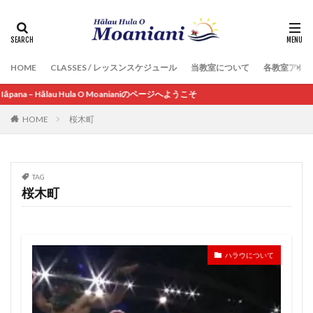
HOME
CLASSES / レッスンスケジュール
当教室について
各教室アク
ālau Hula O Moanianiのページへようこそ
HOME
桜木町
TAG
桜木町
ハラウについて