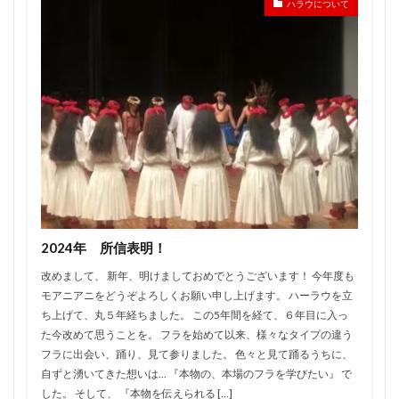
ハラウについて
2024年 所信表明！
改めまして、 新年、明けましておめでとうございます！ 今年度も
モアニアニをどうぞよろしくお願い申し上げます。 ハーラウを立
ち上げて、丸５年経ちました。 この5年間を経て、６年目に入っ
た今改めて思うことを。 フラを始めて以来、様々なタイプの違う
フラに出会い、踊り、見て参りました。 色々と見て踊るうちに、
自ずと湧いてきた想いは… 『本物の、本場のフラを学びたい』 で
した。 そして、 『本物を伝えられる […]