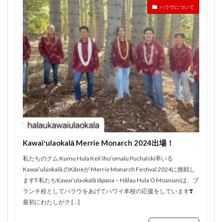
ハラウについて
Kawaiʻulaokalā Merrie Monarch 2024出場！
私たちのクム Kumu Hula Keliʻihoʻomalu Puchalski率いる
Kawaiʻulaokalā のKāneが Merrie Monarch Festival 2024に挑戦し
ます‼️ 私たちKawaiʻulaokalā Iāpana – Hālau Hula O Moanianiは、ブ
ランチ校としてハラウをあげてハワイ本校の応援をしています❣️
最初にわたしがク […]