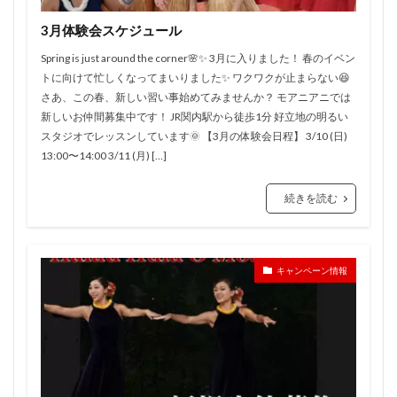
3月体験会スケジュール
Spring is just around the corner🌸✨ 3月に入りました！ 春のイベン
トに向けて忙しくなってまいりました✨ ワクワクが止まらない😆
さあ、この春、新しい習い事始めてみませんか？ モアニアニでは
新しいお仲間募集中です！ JR関内駅から徒歩1分 好立地の明るい
スタジオでレッスンしています🌞 【3月の体験会日程】 3/10 (日)
13:00〜14:00 3/11 (月) […]
続きを読む
キャンペーン情報