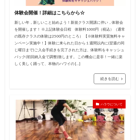
体験会開催！詳細はこちらから☆
新しい年，新しいこと始めよう！新規クラス開講に伴い，体験会
を開催します！ ※上記体験会日程 体験料1000円（税込）（通常
の既存クラスの体験は2500円のところ） 【※体験料実質無料キャ
ンペーン実施中！】体験に来られた日から１週間以内に(翌週の同
じ曜日まで)ご入会手続きを完了された方は、体験料をキャッシュ
バック(初回納入金で調整)致します。 この機会に是非！一緒に楽
しく美しく踊って、本物のハワイの […]
続きを読む
ハラウについて