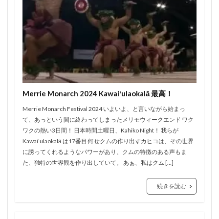
Merrie Monarch 2024 Kawaiʻulaokalā 最高！
Merrie Monarch Festival 2024 いよいよ、と言いながら始まっ
て、あっという間に終わってしまったメリモウィークエンド ワク
ワクの熱い3日間！ 日本時間土曜日、Kahiko Night！ 我らが
Kawaiʻulaokalā は17番目 何せクムの作り出すカヒコは、その世界
に誘ってくれるようなパワーがあり、クムの特徴のある声もま
た、独特の世界観を作り出していて。 あぁ、私はクム […]
続きを読む