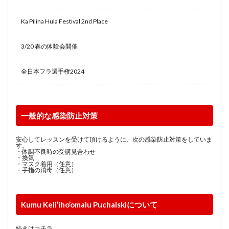
Ka Pilina Hula Festival 2nd Place
3/20 春の体験会開催
全日本フラ選手権2024
一般的な感染防止対策
安心してレッスンを受けて頂けるように、次の感染防止対策をしていま
す。
・体調不良時の受講見合わせ
・換気
・マスク着用（任意）
・手指の消毒（任意）
Kumu Keli’iho’omalu Puchalskiについて
続きはコチラ