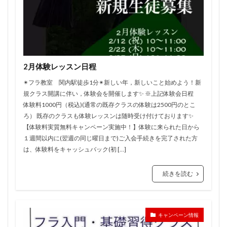
2月体験レッスン日程
✴︎フラ教室 関内駅徒歩1分✴︎新しい年，新しいこと始めよう！新
規クラス開講に伴い，体験会を開催します✨ ※上記体験会日程
体験料1000円（税込)(通常の既存クラスの体験は2500円のとこ
ろ） 既存のクラスも体験レッスンは随時受け付けております✨
【体験料実質無料キャンペーン実施中！】体験に来られた日から
１週間以内に(翌週の同じ曜日まで)ご入会手続きを完了された方
は、体験料をキャッシュバック(初 […]
続きを読む
キャンペーン情報