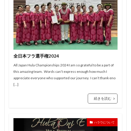
全日本フラ選手権2024
All Japan Hula Championships 2024 I am so grateful to be a part of
this amazing team. Words can’t express enough how much I
appreciate everyone who supported our journey. I can’t thank eno
[…]
続きを読む
ハラウについて