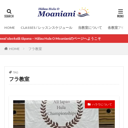
HOME
CLASSES / レッスンスケジュール
当教室について
各教室アク
lā Iāpana – Hālau Hula O Moanianiのページへようこそ
HOME
フラ教室
TAG
フラ教室
ハラウについて