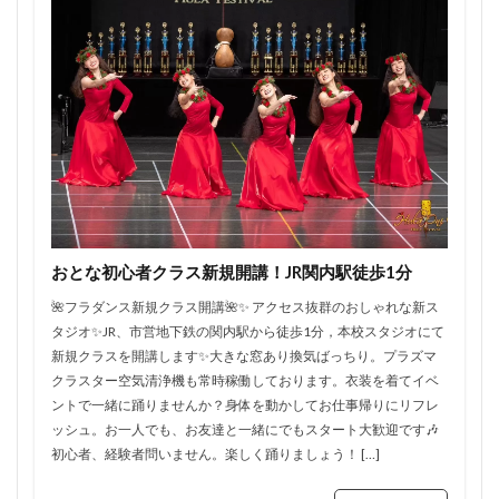
おとな初心者クラス新規開講！JR関内駅徒歩1分
🌺フラダンス新規クラス開講🌺✨ アクセス抜群のおしゃれな新ス
タジオ✨JR、市営地下鉄の関内駅から徒歩1分，本校スタジオにて
新規クラスを開講します✨大きな窓あり換気ばっちり。プラズマ
クラスター空気清浄機も常時稼働しております。衣装を着てイベ
ントで一緒に踊りませんか？身体を動かしてお仕事帰りにリフレ
ッシュ。お一人でも、お友達と一緒にでもスタート大歓迎です🎶
初心者、経験者問いません。楽しく踊りましょう！ […]