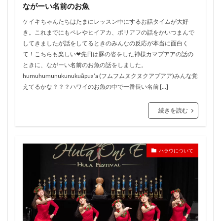
ながーい名前のお魚
ケイキちゃんたちはたまにレッスン中にするお話タイムが大好
き。これまでにもペレやヒイアカ、ポリアフの話をかいつまんで
してきましたが話をしてるときのみんなの反応が本当に面白く
て！こちらも楽しい❤︎先日は豚の姿をした神様カマプアアの話の
ときに、ながーい名前のお魚の話をしました。
humuhumunukunukuāpua’a (フムフムヌクヌクアプアア)みんな覚
えてるかな？？？ハワイのお魚の中で一番長い名前 […]
続きを読む
ハラウについて