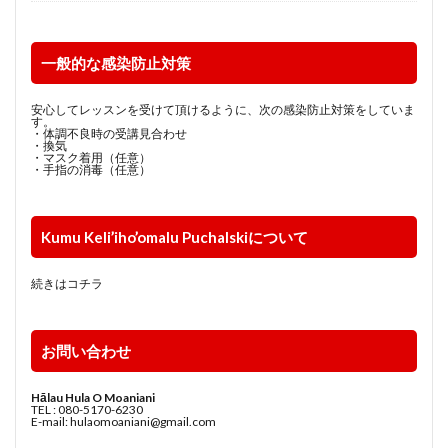
一般的な感染防止対策
安心してレッスンを受けて頂けるように、次の感染防止対策をしていま
す。
・体調不良時の受講見合わせ
・換気
・マスク着用（任意）
・手指の消毒（任意）
Kumu Keli’iho’omalu Puchalskiについて
続きはコチラ
お問い合わせ
Hālau Hula O Moaniani
TEL : 080-5170-6230
E-mail: hulaomoaniani@gmail.com