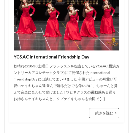
YC&AC International Friendship Day
秋晴れの10/30 土曜日 フラレッスンを担当しているYC&AC(横浜カ
ントリー＆アスレチッククラブ)にて開催されたInternational
Friendship Day に出演してまいりました 今回デビューの可愛い可
愛いケイキちゃん達 並んで踊るだけでも偉いのに、ちゃーんと覚
えて音楽に合わせて動けました‼️ ワヒネクラスの躍動感ある踊り
お姉さんケイキちゃんと、クプケイキちゃんも合同で […]
続きを読む