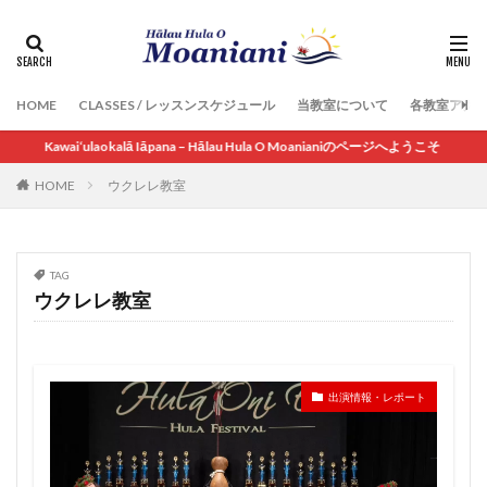
HOME
CLASSES / レッスンスケジュール
当教室について
各教室アク
Kawai‘ulaokalā Iāpana – Hālau Hula O Moanianiのページへようこそ
HOME
ウクレレ教室
TAG
ウクレレ教室
出演情報・レポート