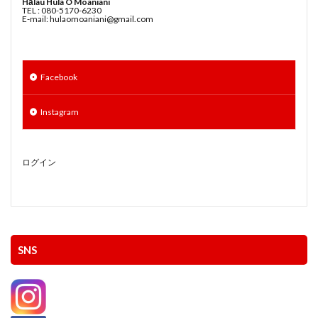
Hālau Hula O Moaniani
TEL : 080-5170-6230
E-mail: hulaomoaniani@gmail.com
Facebook
Instagram
ログイン
SNS