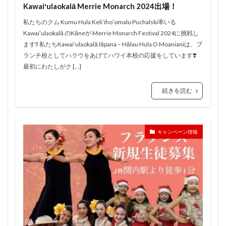
Kawaiʻulaokalā Merrie Monarch 2024出場！
私たちのクム Kumu Hula Keliʻihoʻomalu Puchalski率いる
Kawaiʻulaokalā のKāneが Merrie Monarch Festival 2024に挑戦し
ます‼️ 私たちKawaiʻulaokalā Iāpana – Hālau Hula O Moanianiは、ブ
ランチ校としてハラウをあげてハワイ本校の応援をしています❣️
最初にわたしがク […]
続きを読む
キャンペーン情報