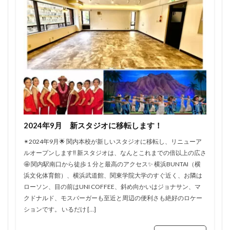
2024年9月 新スタジオに移転します！
✴︎2024年9月🌟 関内本校が新しいスタジオに移転し、リニューア
ルオープンします‼️ 新スタジオは、なんとこれまでの倍以上の広さ
🤩 関内駅南口から徒歩１分と最高のアクセス✨ 横浜BUNTAI（横
浜文化体育館）、横浜武道館、関東学院大学のすぐ近く、お隣は
ローソン、目の前はUNI COFFEE、斜め向かいはジョナサン、マ
クドナルド、モスバーガーも至近と周辺の便利さも絶好のロケー
ションです。 いるだけ […]