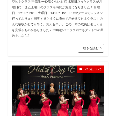
ワヒネクラス(中高生〜40歳くらいまで) 水曜日だったクラスが月
曜日に、 また土曜日のクラスも時間が変更になりました！ 月曜
日 19:00〜20:30 土曜日 14:00〜15:30 この2クラスでレッスン
行っております 説明するとすぐに身体で示せるワヒネクラス！ み
んな吸収がとても早く、覚えも早い。 この一年の成長は著しく目
を見張るものがありました 2023年はハーラウ内でもダントツの曲
数をこな […]
続きを読む
ハラウについて