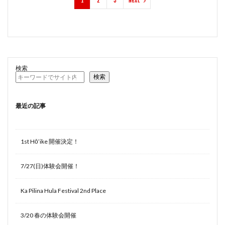
1
2
3
Next
検索
検索
最近の記事
1st Hōʻike 開催決定！
7/27(日)体験会開催！
Ka Pilina Hula Festival 2nd Place
3/20 春の体験会開催