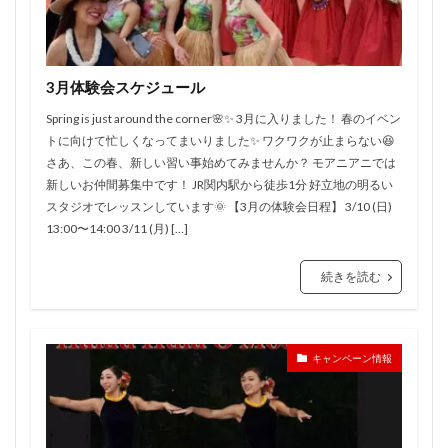
3月体験会スケジュール
Spring is just around the corner🌸✨ 3月に入りました！ 春のイベン
トに向けて忙しくなってまいりました✨ ワクワクが止まらない😆
さあ、この春、新しい習い事始めてみませんか？ モアニアニでは
新しいお仲間募集中です！ JR関内駅から徒歩1分 好立地の明るい
スタジオでレッスンしています🌞 【3月の体験会日程】 3/10 (日)
13:00〜14:00 3/11 (月) […]
続きを読む
キャンペーン情報