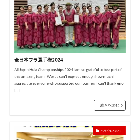
全日本フラ選手権2024
All Japan Hula Championships 2024 I am so grateful to be a part of
this amazing team. Words can’t express enough how much I
appreciate everyone who supported our journey. I can’t thank eno
[…]
続きを読む
ハラウについて