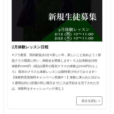
2月体験レッスン日程
✴︎フラ教室 関内駅徒歩1分✴︎新しい年，新しいこと始めよう！新
規クラス開講に伴い，体験会を開催します✨ ※上記体験会日程
体験料1000円（税込)(通常の既存クラスの体験は2500円のとこ
ろ） 既存のクラスも体験レッスンは随時受け付けております✨
【体験料実質無料キャンペーン実施中！】体験に来られた日から
１週間以内に(翌週の同じ曜日まで)ご入会手続きを完了された方
は、体験料をキャッシュバック(初 […]
続きを読む