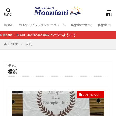
HOME
CLASSES / レッスンスケジュール
当教室について
各教室アク
– Hālau Hula O Moanianiのページへようこそ
HOME
横浜
TAG
横浜
ハラウについて