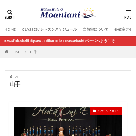
HOME
CLASSES / レッスンスケジュール
当教室について
各教室アク
okalā Iāpana – Hālau Hula O Moanianiのページへようこそ
HOME
山手
TAG
山手
ハラウについて