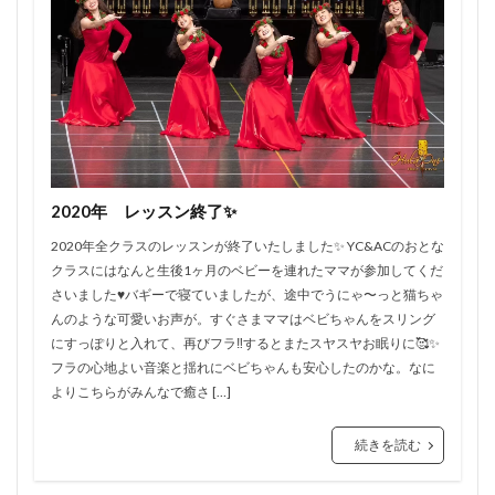
2020年 レッスン終了✨
2020年全クラスのレッスンが終了いたしました✨ YC&ACのおとな
クラスにはなんと生後1ヶ月のベビーを連れたママが参加してくだ
さいました♥️バギーで寝ていましたが、途中でうにゃ〜っと猫ちゃ
んのような可愛いお声が。すぐさまママはベビちゃんをスリング
にすっぽりと入れて、再びフラ‼️するとまたスヤスヤお眠りに🥰✨
フラの心地よい音楽と揺れにベビちゃんも安心したのかな。なに
よりこちらがみんなで癒さ […]
続きを読む