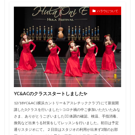
ハラウについて
YC&ACのクラススタートしました✨
12/18YC&AC (横浜カントリー＆アスレチッククラブ) にて新規開
講した3クラスを行いました✨コロナ禍の中ご参加いただいたみな
さま、ありがとうございました🙇‍♀️ 体調の確認、検温、手指消毒、
換気など出来うる対策をしてレッスンを行いました。初日は予定
通りスタジオにて。 ２日目はスタジオの利用が出来ず2階のお部