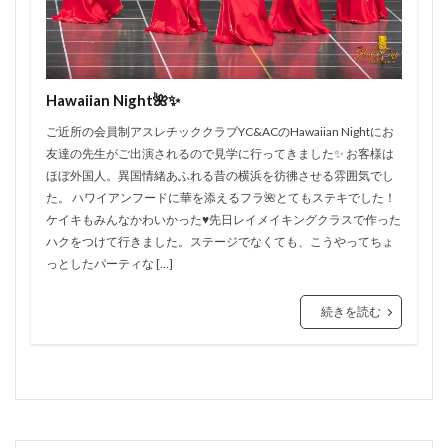
Hawaiian Night🌺✨
ご近所の会員制アスレチッククラブYC&ACのHawaiian Nightにお
友達の先生がご出演されるので見学に行ってきました✨ お客様は
ほぼ外国人。異国情緒あふれる昔の横浜を彷彿させる雰囲気でし
た。 ハワイアンフードに華を添えるフラ🌺とてもステキでした！
ケイキもみんなかわいかった♥️先日レイメイキングクラスで作った
ハクをつけて行きました。ステージでなくても、こうやってちょ
っとしたパーティな […]
続きを読む