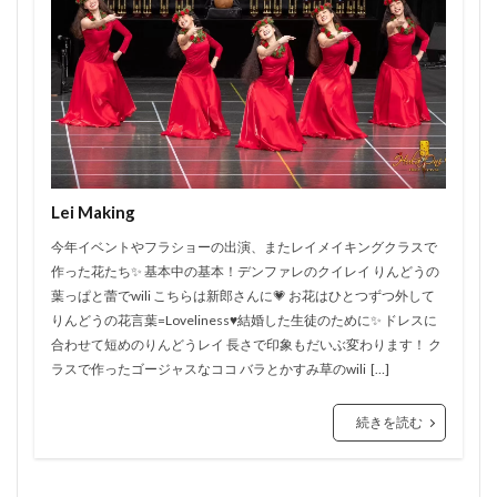
Lei Making
今年イベントやフラショーの出演、またレイメイキングクラスで
作った花たち✨ 基本中の基本！デンファレのクイレイ りんどうの
葉っぱと蕾でwili こちらは新郎さんに💗 お花はひとつずつ外して
りんどうの花言葉=Loveliness♥️結婚した生徒のために✨ ドレスに
合わせて短めのりんどうレイ 長さで印象もだいぶ変わります！ ク
ラスで作ったゴージャスなココ バラとかすみ草のwili […]
続きを読む