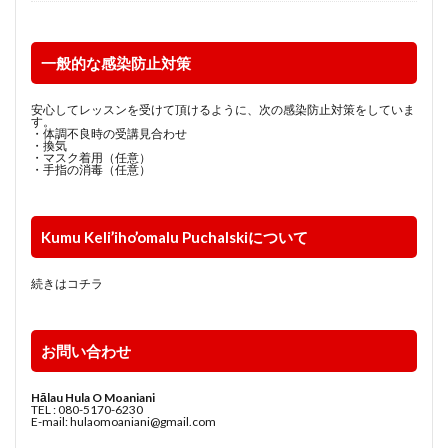
一般的な感染防止対策
安心してレッスンを受けて頂けるように、次の感染防止対策をしていま
す。
・体調不良時の受講見合わせ
・換気
・マスク着用（任意）
・手指の消毒（任意）
Kumu Keli’iho’omalu Puchalskiについて
続きはコチラ
お問い合わせ
Hālau Hula O Moaniani
TEL : 080-5170-6230
E-mail: hulaomoaniani@gmail.com