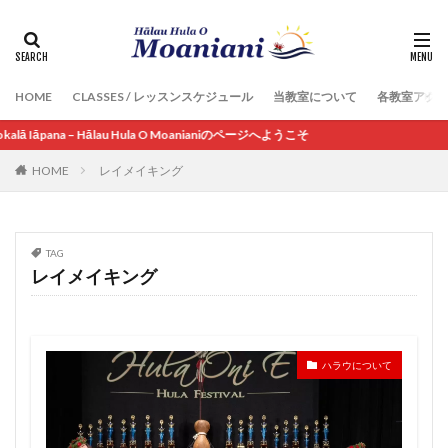
HOME
CLASSES / レッスンスケジュール
当教室について
各教室アク
kalā Iāpana – Hālau Hula O Moanianiのページへようこそ
HOME
レイメイキング
TAG
レイメイキング
ハラウについて