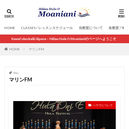
HOME
CLASSES / レッスンスケジュール
当教室について
各教室アク
Kawai‘ulaokalā Iāpana – Hālau Hula O Moanianiのページへようこそ
HOME
マリンFM
TAG
マリンFM
ハラウについて