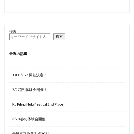
検索
検索
最近の記事
1st Hōʻike 開催決定！
7/27(日)体験会開催！
Ka Pilina Hula Festival 2nd Place
3/20 春の体験会開催
全日本フラ選手権2024