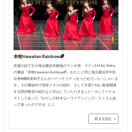
本牧Hawaiian Rainbow🌈
先週の話ですが地元横浜本拠地のラジオ局 マリンFM 86.1MHz
の番組『本牧Hawaiian Rainbow🌈』わたしと同じ地元横浜市中区
出身♥️綱島美和子さんがパーソナリティをつとめていらっしゃいま
す。その番組内で現存クラスの紹介、そして今度7/16に新規開講
する関内教室の紹介など沢山していただきました✨そしてリクエ
ストしてあった『わたしの好きなハワイアンソング』たくさんあ
って迷ったのですが… […]
続きを読む