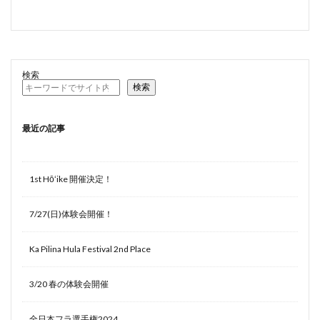
検索
検索
最近の記事
1st Hōʻike 開催決定！
7/27(日)体験会開催！
Ka Pilina Hula Festival 2nd Place
3/20 春の体験会開催
全日本フラ選手権2024