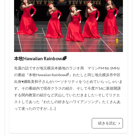
本牧Hawaiian Rainbow🌈
先週の話ですが地元横浜本拠地のラジオ局 マリンFM 86.1MHz
の番組『本牧Hawaiian Rainbow🌈』わたしと同じ地元横浜市中区
出身♥️綱島美和子さんがパーソナリティをつとめていらっしゃいま
す。その番組内で現存クラスの紹介、そして今度7/16に新規開講
する関内教室の紹介など沢山していただきました✨そしてリクエ
ストしてあった『わたしの好きなハワイアンソング』たくさんあ
って迷ったのですが… […]
続きを読む