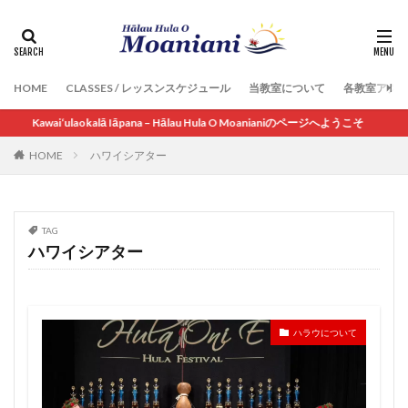
HOME
CLASSES / レッスンスケジュール
当教室について
各教室アク
Kawai‘ulaokalā Iāpana – Hālau Hula O Moanianiのページへようこそ
HOME
ハワイシアター
TAG
ハワイシアター
ハラウについて