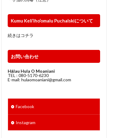
Kumu Keli’iho’omalu Puchalskiについて
続きはコチラ
お問い合わせ
Hālau Hula O Moaniani
TEL : 080-5170-6230
E-mail: hulaomoaniani@gmail.com
Facebook
Instagram