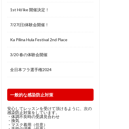
1st Hōʻike 開催決定！
7/27(日)体験会開催！
Ka Pilina Hula Festival 2nd Place
3/20 春の体験会開催
全日本フラ選手権2024
一般的な感染防止対策
安心してレッスンを受けて頂けるように、次の
感染防止対策をしています。
・体調不良時の受講見合わせ
・換気
・マスク着用（任意）
・手指の消毒（任意）