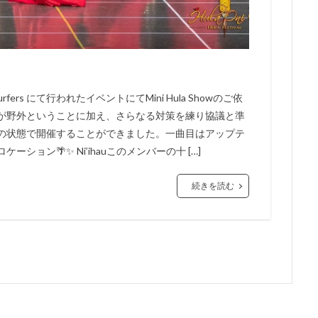
ers にて行われたイベントにてMini Hula Showのご依
が野外ということに加え、さらなる対策を練り協議と準
の状態で開催することができました。一曲目はアップテ
ケーション🌴✨ Ni’ihauこのメンバーの十 […]
続きを読む