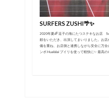
SURFERS ZUSHI🌴✨
2020年夏🌈 逗子の海にたつステキなお店 Surf
頼をいただき、出演してまいりました。お店
備を重ね、お店側と連携しながら安全に万全
ンポ Hualālai プイリを使って軽快に✨ 最高のロ