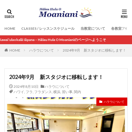
HOME
CLASSES / レッスンスケジュール
当教室について
各教室アク
ā Iāpana – Hālau Hula O Moanianiのページへようこそ
HOME
ハラウについて
2024年9月 新スタジオに移転します！
2024年9月 新スタジオに移転します！
2024年8月10日
ハラウについて
ハワイ
,
フラ
,
フラダンス
,
横浜
,
習い事
,
関内
ハラウについて