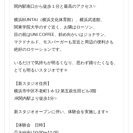
関内駅南口から徒歩１分と最高のアクセス✨
横浜BUNTAI（横浜文化体育館）、横浜武道館、
関東学院大学のすぐ近く、お隣はローソン、
目の前はUNI COFFEE、斜め向かいはジョナサン、
マクドナルド、モスバーガーも至近と周辺の便利さも
絶好のロケーションです。
いるだけで気持ちが明るくなり、思わず踊りたくなる、
とても明るいスタジオです🔆
【新スタジオ住所】
横浜市中区不老町1-6-12 第五萩生田ビル3階
JR関内駅より徒歩1分✨
新スタジオオープンに伴い、体験会を実施します⭐️
【体験会 日時】
① 9/6(金) 10:00〜11:00