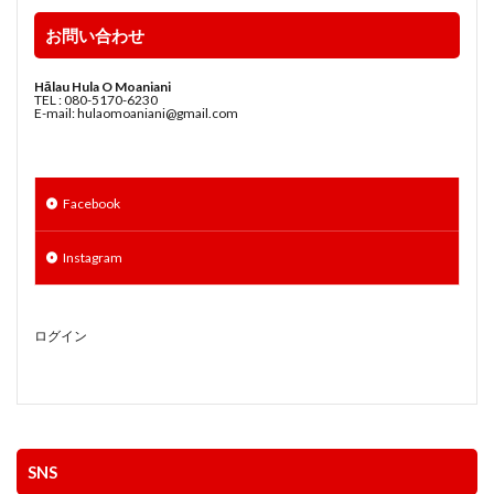
お問い合わせ
Hālau Hula O Moaniani
TEL : 080-5170-6230
E-mail: hulaomoaniani@gmail.com
Facebook
Instagram
ログイン
SNS