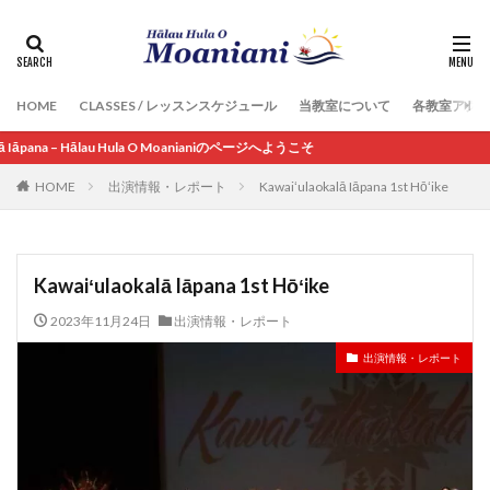
HOME
CLASSES / レッスンスケジュール
当教室について
各教室アク
pana – Hālau Hula O Moanianiのページへようこそ
HOME
出演情報・レポート
Kawaiʻulaokalā Iāpana 1st Hōʻike
Kawaiʻulaokalā Iāpana 1st Hōʻike
2023年11月24日
出演情報・レポート
出演情報・レポート