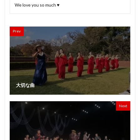
We love you so much ♥️
Prev
大切な曲
Next