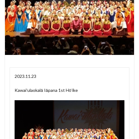
2023.11.23
Kawaiʻulaokalā Iāpana 1st Hōʻike