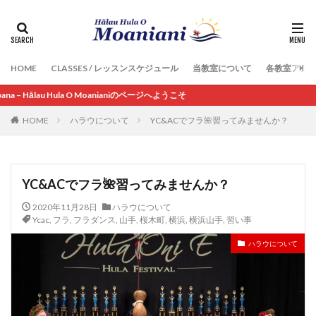
HOME
CLASSES / レッスンスケジュール
当教室について
各教室アク
lau Hula O Moanianiのページへようこそ
HOME
ハラウについて
YC&ACでフラ🌺習ってみませんか？
YC&ACでフラ🌺習ってみませんか？
2020年11月28日
ハラウについて
Ycac
,
フラ
,
フラダンス
,
山手
,
桜木町
,
横浜
,
横浜山手
,
習い事
ハラウについて